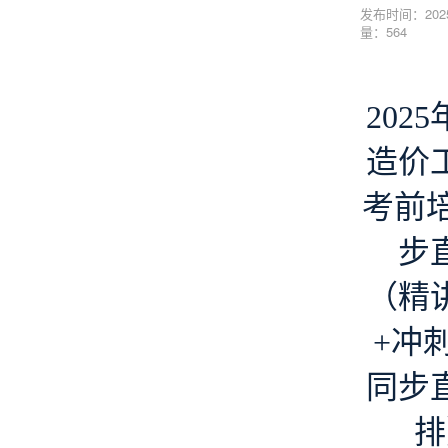
发布时间：2025
量：564
202
造价
考前培
步
（精
+冲
同步
排