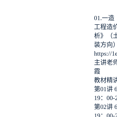
01.一
工程造
析》（土
装方向
https://
主讲老
霞
教材精
第01讲 
19：00-
第02讲 
19：00-