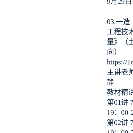
9月29日
03.一
工程技
量》（
向）
https://
主讲老
静
教材精
第01讲 
19：00-
第02讲 
19：00-