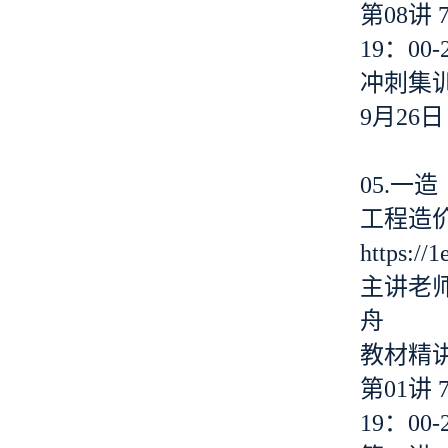
第08讲 
19：00-
冲刺集
9月26日
05.一
工程造
https://
主讲老
舟
教材精
第01讲 
19：00-