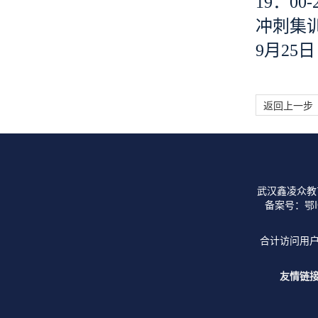
19：00-
冲刺集
9月25日
返回上一步
武汉鑫凌众教
备案号：
鄂I
合计访问用户
友情链